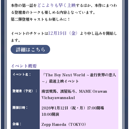
どこよりも早く上映
本作の第一話を
するほか、本作にまつわ
る登壇者のトークも楽しめる内容となっています。

第二弾登壇キャストもお楽しみに！

12月19日（金）
イベントのチケットは
より申し込みを開始し
詳細はこちら
イベント概要
「The Boy Next World ～並行世界の恋人
イベント名
：
～」最速上映イベント
南雲奨馬、濱屋拓斗、MAME Orawan 
登壇者（予定）
：
Vichayawannakul
2026年1月12日（祝・月）17:00開場　
開催日時
：
18:00開演
Zepp Haneda（TOKYO）

会場
：