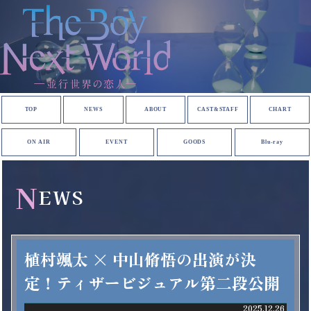
TOP
NEWS
ABOUT
CAST&STAFF
CHART
ON AIR
EVENT
GOODS
Blu-ray
N
EWS
植村颯太 × 中山脩悟の出演が決
定！ティザービジュアル第二段公開
2025.12.26