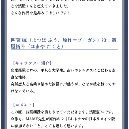
とを濱屋くんと超えていきました。

そんな作品を是非みてほしいです！

四葉 楓（よつば ふう、原作＝プーガン）役：濱
屋拓斗（はまや たくと）
【キャラクター紹介】
恋愛経験ゼロの、平凡な大学生。占いやジンクスにこだわる素
直な性格。

突然恋人と名乗り始めた沙羅に戸惑うが、なぜか彼を放ってお
けないでいる。

【コメント】
この度、四葉楓役を演じさせていただきます。濱屋拓斗です。

今作も、MAME先生が原作のタイBLドラマの日本リメイク版
に参加できたこと、とても嬉しく思います。
