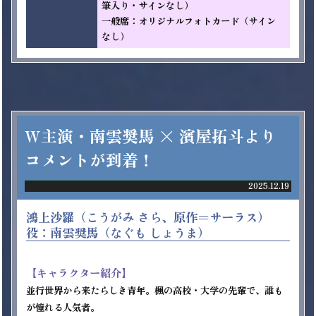
筆入り・サインなし）

一般席：オリジナルフォトカード（サイン
なし）
W主演・南雲奨馬 × 濱屋拓斗より
コメントが到着！
2025.12.19
鴻上沙羅（こうがみ さら、原作＝サーラス）
役：南雲奨馬（なぐも しょうま）
【キャラクター紹介】
並行世界から来たらしき青年。楓の高校・大学の先輩で、誰も
が憧れる人気者。
