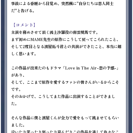
事故による昏睡から目覚め、突然楓に”自分たちは恋人同士
だ”と告げる。

【コメント】
主演を務めさせて頂く鴻上沙羅役の南雲奨馬です。

まず初めにMAME先生の原作にこうして戻ってこられたこと、

そして2度目となる濱屋拓斗君との共演ができたこと、本当に嬉
しく思います。

この作品が出来たのもドラマ「Love in The Air-恋の予感-」
があり、

そして、ここまで原作を愛するファンの皆さんがいるからこそ
です。

そのおかげで、こうしてまた作品に出演することができまし
た。

そんな作品に僕と濱屋くんが全力で愛をもって挑ませてもらい
ました。

泣いたり笑ったり怒ったり喜んだりこの作品を通して色々なこ