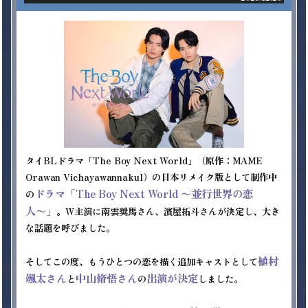
タイBLドラマ「The Boy Next World」（原作：MAME 
Orawan Vichayawannakul）の日本リメイク版として制作中
ドラマ「The Boy Next World 〜並行世界の恋
の
人〜」
。W主演に南雲奨馬さん、濱屋拓斗さんが決定し、大き
な話題を呼びました。 

植村
そしてこの度、もうひとつの恋を描く追加キャストとして
颯太さん
中山脩悟さん
出演が決定
と
の
しました。 
