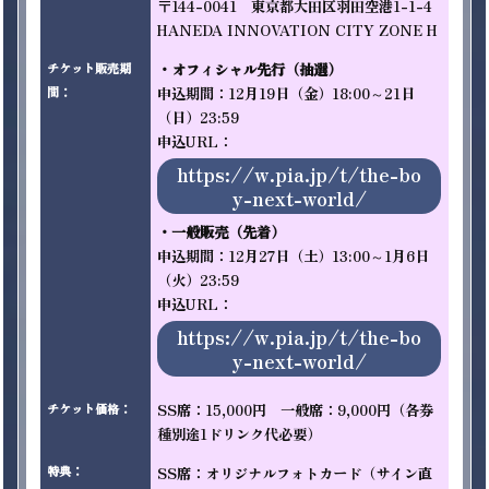
〒144-0041　東京都大田区羽田空港1-1-4 
HANEDA INNOVATION CITY ZONE H 
・オフィシャル先行（抽選）
チケット販売期
申込期間：12月19日（金）18:00～21日
間
：
（日）23:59

申込URL：
https://w.pia.jp/t/the-bo
y-next-world/
・一般販売（先着）
申込期間：12月27日（土）13:00～1月6日
（火）23:59 

申込URL：
https://w.pia.jp/t/the-bo
y-next-world/
SS席：15,000円　一般席：9,000円（各券
チケット価格
：
種別途1ドリンク代必要）
SS席：オリジナルフォトカード（サイン直
特典
：