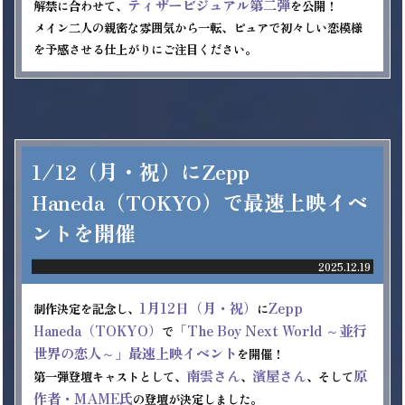
ティザービジュアル第二弾
解禁に合わせて、
を公開！

メイン二人の親密な雰囲気から一転、ピュアで初々しい恋模様
を予感させる仕上がりにご注目ください。
1/12（月・祝）にZepp
Haneda（TOKYO）で最速上映イベ
ントを開催
2025.12.19
1月12日（月・祝）
Zepp 
制作決定を記念し、
に
Haneda（TOKYO）
「The Boy Next World ～並行
で
世界の恋人～」最速上映イベント
を開催！

南雲さん
濱屋さん
原
第一弾登壇キャストとして、
、
、そして
作者・MAME氏
の登壇が決定しました。
