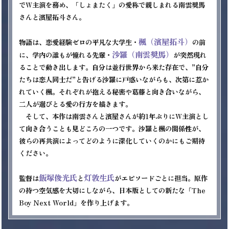
でW主演を務め、「しょまたく」の愛称で親しまれる南雲奨馬
さんと濱屋拓斗さん。

楓（濱屋拓斗）
物語は、恋愛経験ゼロの平凡な大学生・
の前
沙羅（南雲奨馬）
に、学内の誰もが憧れる先輩・
が突然現れ
ることで動き出します。自分は並行世界から来た存在で、”自分
たちは恋人同士だ”と告げる沙羅に戸惑いながらも、次第に惹か
れていく楓。それぞれが抱える秘密や葛藤と向き合いながら、
二人が選びとる愛の行方を描きます。

　そして、本作は南雲さんと濱屋さんが約1年ぶりにW主演とし
て向き合うことも見どころの一つです。沙羅と楓の関係性が、
彼らの再共演によってどのように深化していくのかにもご期待
ください。

飯塚俊光氏
灯敦生氏
監督は
と
がエピソードごとに担当。原作
の持つ空気感を大切にしながら、日本版としての新たな「The 