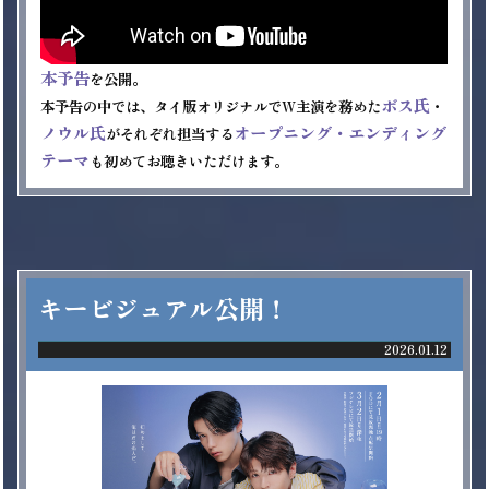
本予告
を公開。

ボス氏
本予告の中では、タイ版オリジナルでW主演を務めた
・
ノウル氏
オープニング・エンディング
がそれぞれ担当する
テーマ
も初めてお聴きいただけます。
キービジュアル公開！
2026.01.12