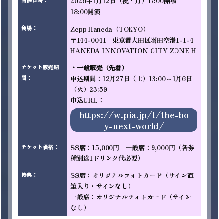
2026年1月12日（祝・月）17:00開場　
開催日時
：
18:00開演
Zepp Haneda（TOKYO）

会場
：
〒144-0041　東京都大田区羽田空港1-1-4 
HANEDA INNOVATION CITY ZONE H 
・一般販売（先着）
チケット販売期
申込期間：12月27日（土）13:00～1月6日
間
：
（火）23:59 

申込URL：
https://w.pia.jp/t/the-bo
y-next-world/
SS席：15,000円　一般席：9,000円（各券
チケット価格
：
種別途1ドリンク代必要）
SS席：オリジナルフォトカード（サイン直
特典
：
筆入り・サインなし）

一般席：オリジナルフォトカード（サイン
なし）