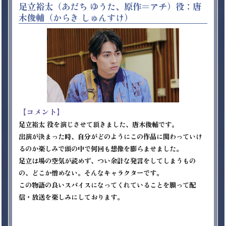
足立裕太（あだち ゆうた、原作＝アチ）役：唐
木俊輔（からき しゅんすけ）
【コメント】
足立裕太 役を演じさせて頂きました、唐木俊輔です。

出演が決まった時、自分がどのようにこの作品に関わっていけ
るのか楽しみで頭の中で何回も想像を膨らませました。

足立は場の空気が読めず、つい余計な発言をしてしまうもの
の、どこか憎めない。そんなキャラクターです。

この物語の良いスパイスになってくれていることを願って配
信・放送を楽しみにしております。
