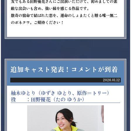
友でもある田野優花さんにご出演いただけて、初めましての素
敵な出会いも含め、強い縁を感じる作品です。

数奇の宿命で結ばれた恋を、運命のしょまたくと贈る唯一無二
のボネクワ。ご期待ください！

追加キャスト発表！コメントが到着
2026.01.12
柚木ゆとり（ゆずき ゆとり、原作＝トリー）
役 ：田野優花（たの ゆうか）