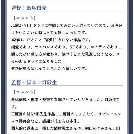
監督：飯塚俊光
【コメント】
以前からBLドラマに挑戦してみたいと思っていたので、お声が
けをいただいた時はとても嬉しかったです。

本作は、ひとことで説明しきれない作品です。

純愛であり、サスペンスであり、SFであり、コメディであり…
観るたびに感じ方が変わり、気づくとまた見返したくなる、ク
セのあるドラマになりました。

ぜひ何度も楽しんでもらえたら嬉しいです。

監督・脚本：灯敦生
【コメント】
全体構成・脚本・監督で参加させていただきました、灯敦生で
す。

三度目のMAME先生作品、二度目のしょまたく、ラブシースタ
ッフ陣再会など、感謝が止まらぬ本作。

個人的に過去ご一緒した植村颯太さんや、横山めぐみさん、旧