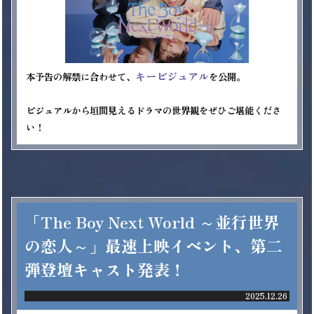
キービジュアル
本予告の解禁に合わせて、
を公開。

ビジュアルから垣間見えるドラマの世界観をぜひご堪能くださ
い！
「The Boy Next World ～並行世界
の恋人～」最速上映イベント、第二
弾登壇キャスト発表！
2025.12.26