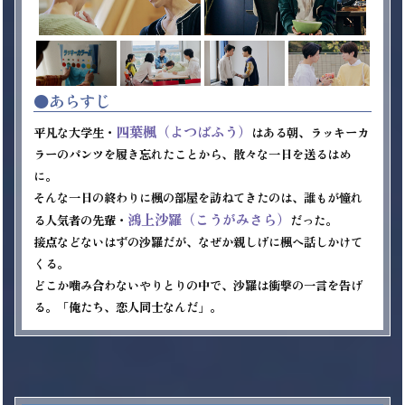
●あらすじ
四葉楓（よつばふう）
平凡な大学生・
はある朝、ラッキーカ
ラーのパンツを履き忘れたことから、散々な一日を送るはめ
に。

そんな一日の終わりに楓の部屋を訪ねてきたのは、誰もが憧れ
鴻上沙羅（こうがみさら）
る人気者の先輩・
だった。

接点などないはずの沙羅だが、なぜか親しげに楓へ話しかけて
くる。

どこか噛み合わないやりとりの中で、沙羅は衝撃の一言を告げ