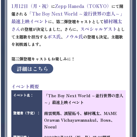
1月12日（月・祝）
Zepp Haneda（TOKYO）
に
にて開
「The Boy Next World ～並行世界の恋人～」
催される
最速上映イベント
植村颯太
に、第二弾登壇キャストとして
さん
スペシャルゲスト
の登壇が決定しました。さらに、
とし
ボス氏
ノウル氏
て主題歌を担当する
、
の登壇も決定。主題歌
を初披露します。

詳細はこちら
イベント概要
「The Boy Next World ～並行世界の恋人
イベント名
：
～」最速上映イベント
南雲奨馬、濱屋拓斗、植村颯太、MAME 
登壇者（予定）
：
Orawan Vichayawannakul、Boss、
Noeul