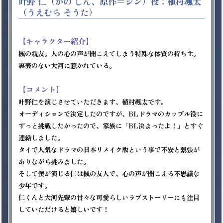
叶野 仁（かの じん、原作＝ジン）役：植村颯太
（うえむら そうた）
【キャラクター紹介】
楓の親友。人の心の声が聞こえてしまう特殊な体質の持ち主。
裏表のない大河に惹かれている。

【コメント】
叶野仁を演じさせていただきます、植村颯太です。 

オーディションで決定したのですが、BLドラマのカップル役に
ずっと挑戦したかったので、家族に「BL決まったよ！」とすぐ
連絡しました。 

タイで人気なドラマの日本リメイク版という事で不安と緊張が
ありながら挑みました。

そして僕が演じる仁は楓の友人で、心の声が聞こえる不思議な
少年です。

仁くんと大河先輩の甘々な可愛らしいラブストーリーにも注目
していただけると嬉しいです！ 
