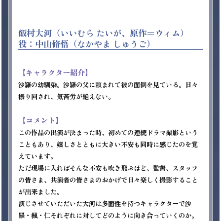
飯村大河（いいむら たいが、原作＝ウィム）
役：中山脩悟（なかやま しゅうご）
【キャラクター紹介】
沙羅の幼馴染。沙羅の父に頼まれて彼の面倒を見ている。日々
振り回され、気苦労が絶えない。

【コメント】
この作品の出演が決まった時、初めての連続ドラマ撮影という
こともあり、嬉しさとともに大きい不安も同時に感じたのを覚
えています。 

ただ現場に入ればそんな不安も吹き飛ぶほど、監督、スタッフ
の皆さま、共演者の皆さまのおかげで日々楽しく撮影すること
が出来ました。 

演じさせていただいた大河は多面性を持つキャラクターで沙
羅・楓・仁それぞれに対してどのように向き合っていくのか。