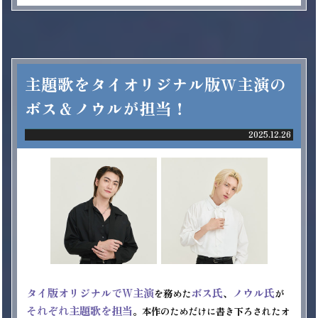
主題歌をタイオリジナル版W主演の
ボス＆ノウルが担当！
2025.12.26
タイ版オリジナルでW主演
ボス氏
ノウル氏
を務めた
、
が
それぞれ主題歌を担当
。本作のためだけに書き下ろされたオ